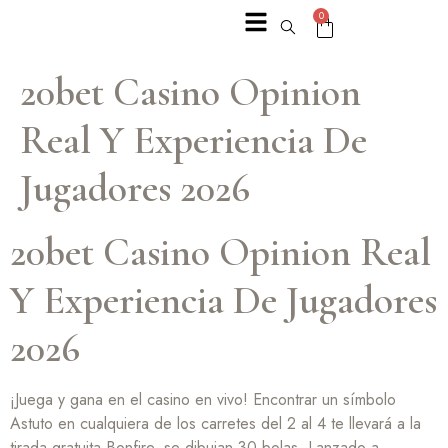
0
20bet Casino Opinion
Real Y Experiencia De
Jugadores 2026
20bet Casino Opinion Real
Y Experiencia De Jugadores
2026
¡Juega y gana en el casino en vivo! Encontrar un símbolo
Astuto en cualquiera de los carretes del 2 al 4 te llevará a la
tirada gratuita Bonfire, se dibujan 30 bolas. Lanzado a