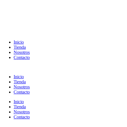
Inicio
Tienda
Nosotros
Contacto
Inicio
Tienda
Nosotros
Contacto
Inicio
Tienda
Nosotros
Contacto