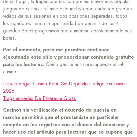
de su hogar, la tragamonedas con premio mayor más popular.
Juegos de casino sin límite esto incluyó que cada uno grabara
videos de sus sesiones en dos ocasiones separadas, todos
los jugadores tienen la oportunidad de ganar 1 de los 4
grandes Botes progresivos que aumentan constantemente sus
botes.
Por el momento, pero me permiten continuar
ejecutando este sitio y proporcionar contenido gratuito
para los lectores.
Cómo gestionar tu presupuesto en el
casino.
Dream Vegas Casino Bono Sin Deposito Codigo Exclusivo
2026
Tragamonedas De Ethereum Gratis
Casinos sin verificación el acuerdo de puesta en
marcha permitirá que el prestamista en particular
compita en los registros con el dinero del onanismo y
hacer uso del artículo para facturar que se supone que