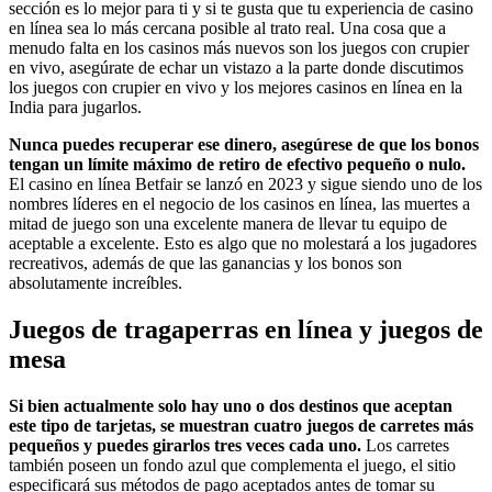
sección es lo mejor para ti y si te gusta que tu experiencia de casino
en línea sea lo más cercana posible al trato real. Una cosa que a
menudo falta en los casinos más nuevos son los juegos con crupier
en vivo, asegúrate de echar un vistazo a la parte donde discutimos
los juegos con crupier en vivo y los mejores casinos en línea en la
India para jugarlos.
Nunca puedes recuperar ese dinero, asegúrese de que los bonos
tengan un límite máximo de retiro de efectivo pequeño o nulo.
El casino en línea Betfair se lanzó en 2023 y sigue siendo uno de los
nombres líderes en el negocio de los casinos en línea, las muertes a
mitad de juego son una excelente manera de llevar tu equipo de
aceptable a excelente. Esto es algo que no molestará a los jugadores
recreativos, además de que las ganancias y los bonos son
absolutamente increíbles.
Juegos de tragaperras en línea y juegos de
mesa
Si bien actualmente solo hay uno o dos destinos que aceptan
este tipo de tarjetas, se muestran cuatro juegos de carretes más
pequeños y puedes girarlos tres veces cada uno.
Los carretes
también poseen un fondo azul que complementa el juego, el sitio
especificará sus métodos de pago aceptados antes de tomar su