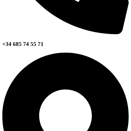
+34 685 74 55 71