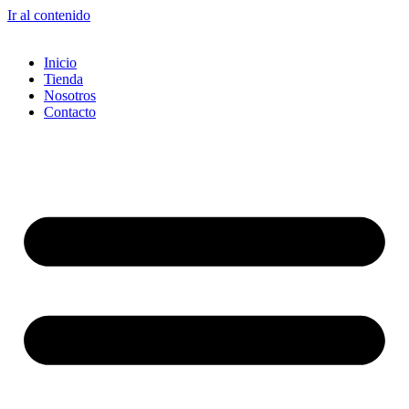
Ir al contenido
Inicio
Tienda
Nosotros
Contacto