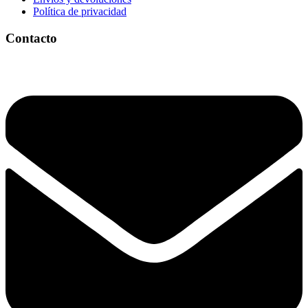
Política de privacidad
Contacto