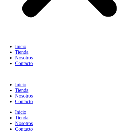
Inicio
Tienda
Nosotros
Contacto
Inicio
Tienda
Nosotros
Contacto
Inicio
Tienda
Nosotros
Contacto