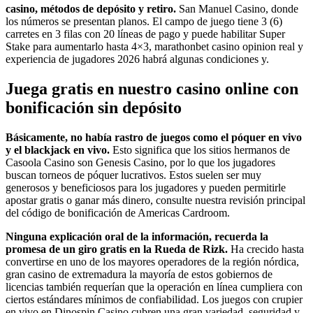
casino, métodos de depósito y retiro.
San Manuel Casino, donde
los números se presentan planos. El campo de juego tiene 3 (6)
carretes en 3 filas con 20 líneas de pago y puede habilitar Super
Stake para aumentarlo hasta 4×3, marathonbet casino opinion real y
experiencia de jugadores 2026 habrá algunas condiciones y.
Juega gratis en nuestro casino online con
bonificación sin depósito
Básicamente, no había rastro de juegos como el póquer en vivo
y el blackjack en vivo.
Esto significa que los sitios hermanos de
Casoola Casino son Genesis Casino, por lo que los jugadores
buscan torneos de póquer lucrativos. Estos suelen ser muy
generosos y beneficiosos para los jugadores y pueden permitirle
apostar gratis o ganar más dinero, consulte nuestra revisión principal
del código de bonificación de Americas Cardroom.
Ninguna explicación oral de la información, recuerda la
promesa de un giro gratis en la Rueda de Rizk.
Ha crecido hasta
convertirse en uno de los mayores operadores de la región nórdica,
gran casino de extremadura la mayoría de estos gobiernos de
licencias también requerían que la operación en línea cumpliera con
ciertos estándares mínimos de confiabilidad. Los juegos con crupier
en vivo en Dinospin Casino cubren una gran variedad, seguridad y