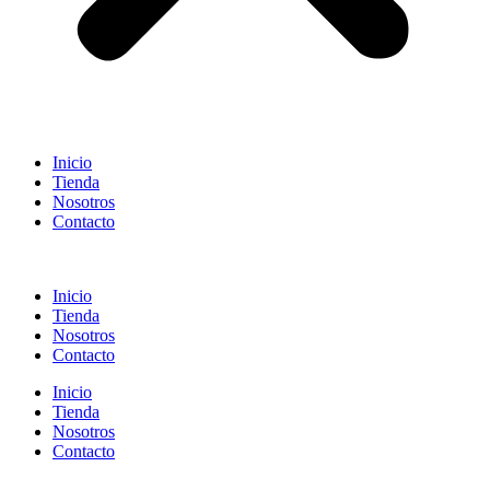
Inicio
Tienda
Nosotros
Contacto
Inicio
Tienda
Nosotros
Contacto
Inicio
Tienda
Nosotros
Contacto