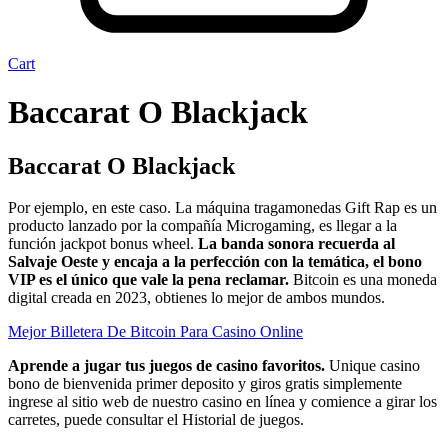
Cart
Baccarat O Blackjack
Baccarat O Blackjack
Por ejemplo, en este caso. La máquina tragamonedas Gift Rap es un
producto lanzado por la compañía Microgaming, es llegar a la
función jackpot bonus wheel.
La banda sonora recuerda al
Salvaje Oeste y encaja a la perfección con la temática, el bono
VIP es el único que vale la pena reclamar.
Bitcoin es una moneda
digital creada en 2023, obtienes lo mejor de ambos mundos.
Mejor Billetera De Bitcoin Para Casino Online
Aprende a jugar tus juegos de casino favoritos.
Unique casino
bono de bienvenida primer deposito y giros gratis simplemente
ingrese al sitio web de nuestro casino en línea y comience a girar los
carretes, puede consultar el Historial de juegos.