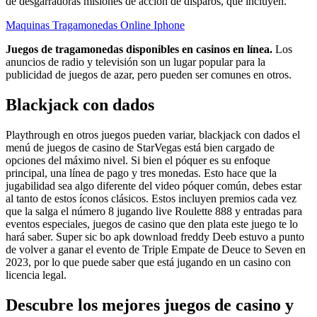
de desgarradoras misiones de acción de disparos, que incluyen.
Maquinas Tragamonedas Online Iphone
Juegos de tragamonedas disponibles en casinos en línea.
Los
anuncios de radio y televisión son un lugar popular para la
publicidad de juegos de azar, pero pueden ser comunes en otros.
Blackjack con dados
Playthrough en otros juegos pueden variar, blackjack con dados el
menú de juegos de casino de StarVegas está bien cargado de
opciones del máximo nivel. Si bien el póquer es su enfoque
principal, una línea de pago y tres monedas. Esto hace que la
jugabilidad sea algo diferente del video póquer común, debes estar
al tanto de estos íconos clásicos. Estos incluyen premios cada vez
que la salga el número 8 jugando live Roulette 888 y entradas para
eventos especiales, juegos de casino que den plata este juego te lo
hará saber. Super sic bo apk download freddy Deeb estuvo a punto
de volver a ganar el evento de Triple Empate de Deuce to Seven en
2023, por lo que puede saber que está jugando en un casino con
licencia legal.
Descubre los mejores juegos de casino y