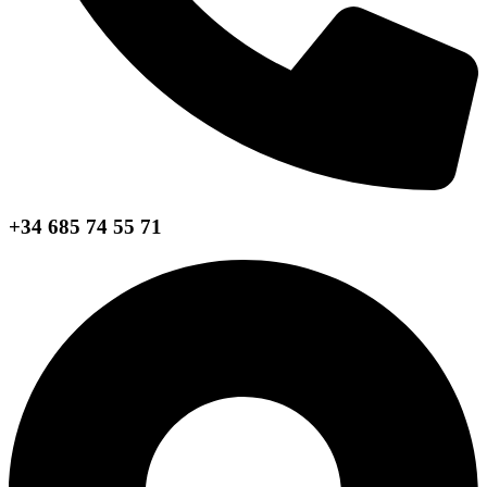
+34 685 74 55 71