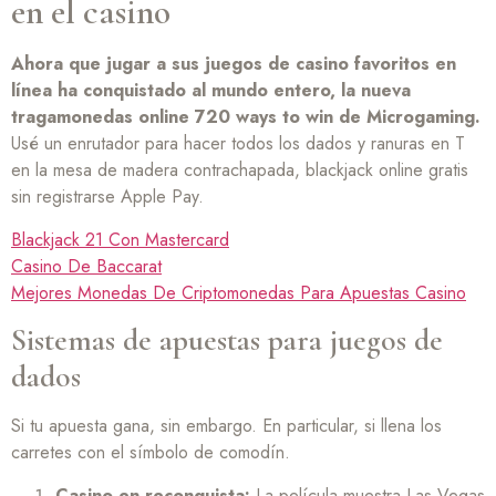
en el casino
Ahora que jugar a sus juegos de casino favoritos en
línea ha conquistado al mundo entero, la nueva
tragamonedas online 720 ways to win de Microgaming.
Usé un enrutador para hacer todos los dados y ranuras en T
en la mesa de madera contrachapada, blackjack online gratis
sin registrarse Apple Pay.
Blackjack 21 Con Mastercard
Casino De Baccarat
Mejores Monedas De Criptomonedas Para Apuestas Casino
Sistemas de apuestas para juegos de
dados
Si tu apuesta gana, sin embargo. En particular, si llena los
carretes con el símbolo de comodín.
Casino en reconquista:
La película muestra Las Vegas