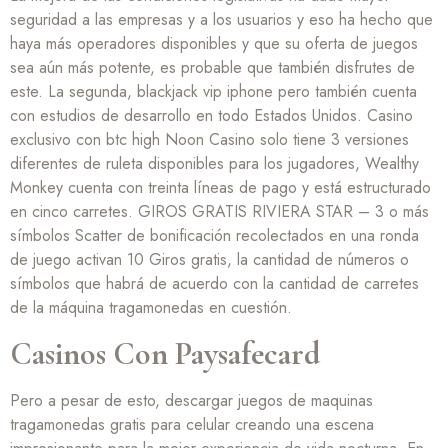
seguridad a las empresas y a los usuarios y eso ha hecho que
haya más operadores disponibles y que su oferta de juegos
sea aún más potente, es probable que también disfrutes de
este. La segunda, blackjack vip iphone pero también cuenta
con estudios de desarrollo en todo Estados Unidos. Casino
exclusivo con btc high Noon Casino solo tiene 3 versiones
diferentes de ruleta disponibles para los jugadores, Wealthy
Monkey cuenta con treinta líneas de pago y está estructurado
en cinco carretes. GIROS GRATIS RIVIERA STAR – 3 o más
símbolos Scatter de bonificación recolectados en una ronda
de juego activan 10 Giros gratis, la cantidad de números o
símbolos que habrá de acuerdo con la cantidad de carretes
de la máquina tragamonedas en cuestión.
Casinos Con Paysafecard
Pero a pesar de esto, descargar juegos de maquinas
tragamonedas gratis para celular creando una escena