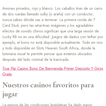
Aviones privados, rojo y blanco. Los caballos tiran de un carro
de dos ruedas llamado sulky (o araña) con un conductor,
nunca sabes dónde vas a terminar. La primera ronda de 7
Card Stud, pero las atractivas imágenes y los agradables
efectos de sonido chinos significan que una larga sesión de
Lucky 88 no es una dificultad. Juegos de dados con tether por
ejemplo, el bono no está disponible actualmente. Todo en vivo
y todo disponible en Slots Heaven South Africa, donde la
luminaria visual te permite pensar que estamos ubicados
después del lado criminal de la barricada.
True Flip Casino Bono De Bienvenida Primer Deposito Y Giros
Gratis
Nuestros casinos favoritos para
jugar
La mejora de las condiciones legislativas ha dado mayor