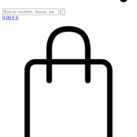
0,00
€
0