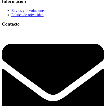
Información
Envíos y devoluciones
Política de privacidad
Contacto