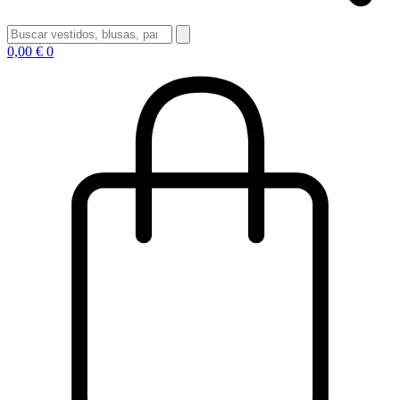
0,00
€
0