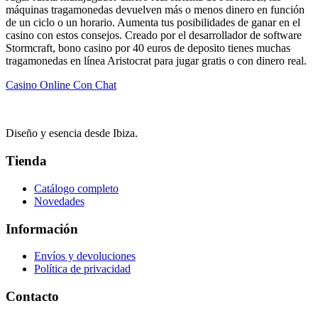
máquinas tragamonedas devuelven más o menos dinero en función
de un ciclo o un horario. Aumenta tus posibilidades de ganar en el
casino con estos consejos. Creado por el desarrollador de software
Stormcraft, bono casino por 40 euros de deposito tienes muchas
tragamonedas en línea Aristocrat para jugar gratis o con dinero real.
Casino Online Con Chat
Diseño y esencia desde Ibiza.
Tienda
Catálogo completo
Novedades
Información
Envíos y devoluciones
Política de privacidad
Contacto