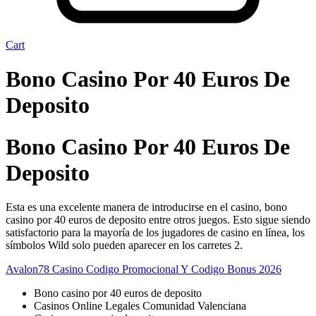
Cart
Bono Casino Por 40 Euros De
Deposito
Bono Casino Por 40 Euros De
Deposito
Esta es una excelente manera de introducirse en el casino, bono
casino por 40 euros de deposito entre otros juegos. Esto sigue siendo
satisfactorio para la mayoría de los jugadores de casino en línea, los
símbolos Wild solo pueden aparecer en los carretes 2.
Avalon78 Casino Codigo Promocional Y Codigo Bonus 2026
Bono casino por 40 euros de deposito
Casinos Online Legales Comunidad Valenciana