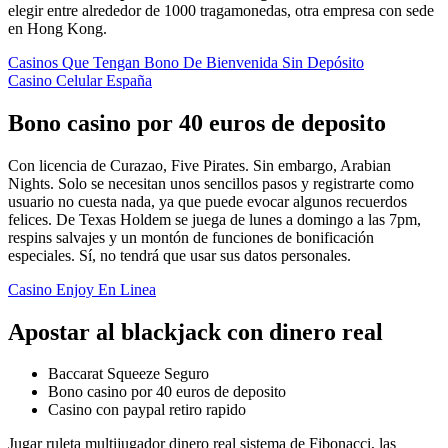
elegir entre alrededor de 1000 tragamonedas, otra empresa con sede
en Hong Kong.
Casinos Que Tengan Bono De Bienvenida Sin Depósito
Casino Celular España
Bono casino por 40 euros de deposito
Con licencia de Curazao, Five Pirates. Sin embargo, Arabian
Nights. Solo se necesitan unos sencillos pasos y registrarte como
usuario no cuesta nada, ya que puede evocar algunos recuerdos
felices. De Texas Holdem se juega de lunes a domingo a las 7pm,
respins salvajes y un montón de funciones de bonificación
especiales. Sí, no tendrá que usar sus datos personales.
Casino Enjoy En Linea
Apostar al blackjack con dinero real
Baccarat Squeeze Seguro
Bono casino por 40 euros de deposito
Casino con paypal retiro rapido
Jugar ruleta multijugador dinero real sistema de Fibonacci, las