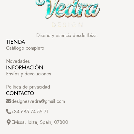
Diseño y esencia desde Ibiza.
TIENDA
Catálogo completo
Novedades
INFORMACIÓN
Envíos y devoluciones
Política de privacidad
CONTACTO
designesvedra@gmail.com
+34 685 74 55 71
Eivissa, Ibiza, Spain, 07800