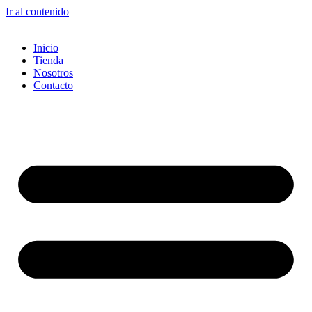
Ir al contenido
Inicio
Tienda
Nosotros
Contacto