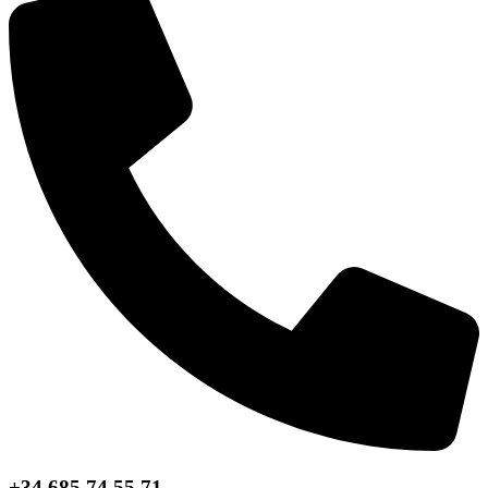
+34 685 74 55 71