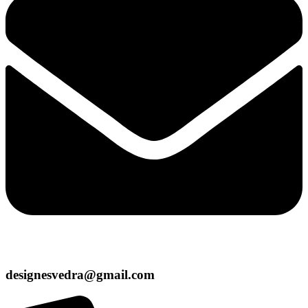
designesvedra@gmail.com