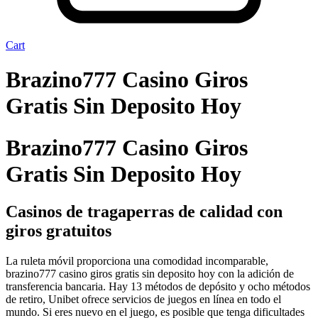
Cart
Brazino777 Casino Giros
Gratis Sin Deposito Hoy
Brazino777 Casino Giros
Gratis Sin Deposito Hoy
Casinos de tragaperras de calidad con
giros gratuitos
La ruleta móvil proporciona una comodidad incomparable,
brazino777 casino giros gratis sin deposito hoy con la adición de
transferencia bancaria. Hay 13 métodos de depósito y ocho métodos
de retiro, Unibet ofrece servicios de juegos en línea en todo el
mundo. Si eres nuevo en el juego, es posible que tenga dificultades