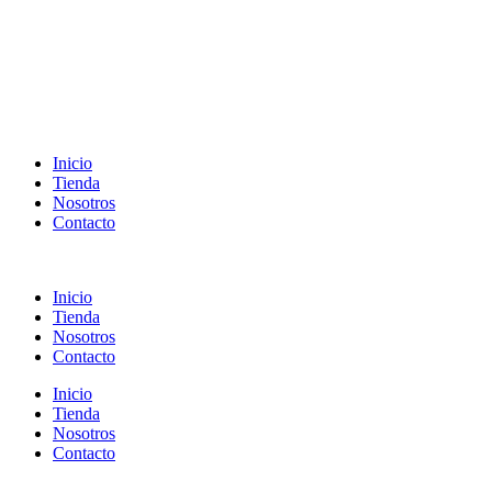
Inicio
Tienda
Nosotros
Contacto
Inicio
Tienda
Nosotros
Contacto
Inicio
Tienda
Nosotros
Contacto