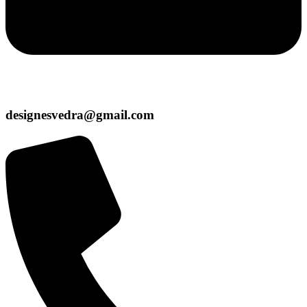
designesvedra@gmail.com