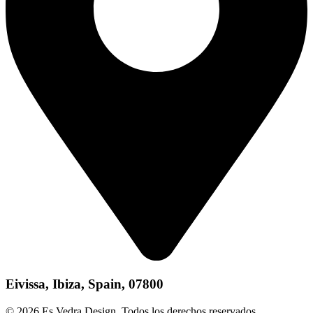
Eivissa, Ibiza, Spain, 07800
© 2026 Es Vedra Design. Todos los derechos reservados.