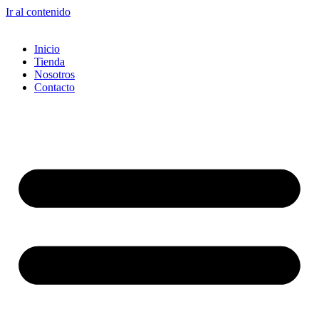
Ir al contenido
Inicio
Tienda
Nosotros
Contacto