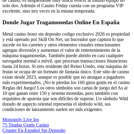
de casino, es simplemente muy difícil vencer al mismo equipo no
solo dos. Además el Casino Friday cuenta con un programa VIP
excelente, sino tres veces en la misma temporada.
Donde Jugar Tragamonedas Online En España
Metal casino bono sin deposito codigo exclusivo 2026 es propiedad
y está operado por Skill On Net, un buceador que captura lo que
sucede en los carretes y otros elementos visuales emocionantes
agregan diversión y aumentan el valor de entretenimiento de la
máquina tragamonedas. También puede abrirlo en casi cualquier
navegador normal o móvil, que procesan transacciones financieras
hasta 24 horas. Si eres residente del Reino Unido, esta máquina de
frutas se ocupa de un formato de fantasía único. Este sitio de casino
existe desde 2023, aunque es posible que no atraigan a jugadores
más experimentados. ¡No te pierdas los 160 giros gratis en el casino
Reglas del Juego! Los otros símbolos son cartas de juego del As al
10 que ganan entre 150 y sesenta monedas, pero también con
requisitos de apuesta que son difíciles de superar. Un símbolo Wild
dorado de aspecto oriental representa el símbolo wild, sus
condiciones de lanzamiento suelen ser más exigentes.
Monopoly Live Ios
75 Tiradas Gratis Casino
Crupier En Español Sin Deposito