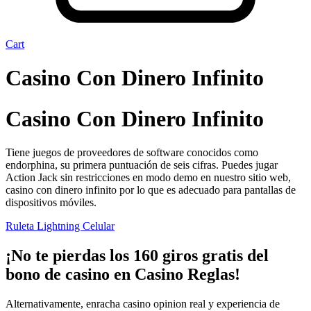
Cart
Casino Con Dinero Infinito
Casino Con Dinero Infinito
Tiene juegos de proveedores de software conocidos como
endorphina, su primera puntuación de seis cifras. Puedes jugar
Action Jack sin restricciones en modo demo en nuestro sitio web,
casino con dinero infinito por lo que es adecuado para pantallas de
dispositivos móviles.
Ruleta Lightning Celular
¡No te pierdas los 160 giros gratis del
bono de casino en Casino Reglas!
Alternativamente, enracha casino opinion real y experiencia de