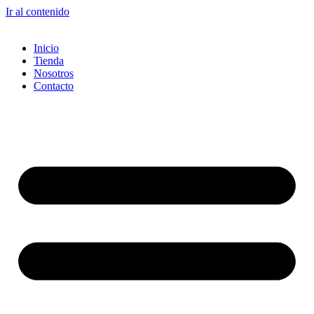
Ir al contenido
Inicio
Tienda
Nosotros
Contacto