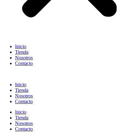
Inicio
Tienda
Nosotros
Contacto
Inicio
Tienda
Nosotros
Contacto
Inicio
Tienda
Nosotros
Contacto