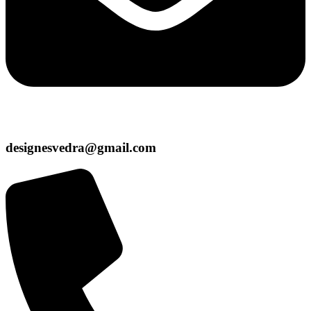
designesvedra@gmail.com