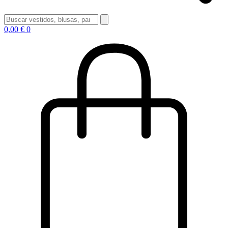
0,00
€
0