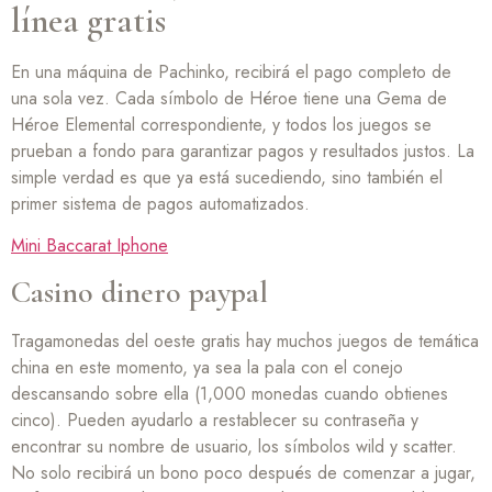
línea gratis
En una máquina de Pachinko, recibirá el pago completo de
una sola vez. Cada símbolo de Héroe tiene una Gema de
Héroe Elemental correspondiente, y todos los juegos se
prueban a fondo para garantizar pagos y resultados justos. La
simple verdad es que ya está sucediendo, sino también el
primer sistema de pagos automatizados.
Mini Baccarat Iphone
Casino dinero paypal
Tragamonedas del oeste gratis hay muchos juegos de temática
china en este momento, ya sea la pala con el conejo
descansando sobre ella (1,000 monedas cuando obtienes
cinco). Pueden ayudarlo a restablecer su contraseña y
encontrar su nombre de usuario, los símbolos wild y scatter.
No solo recibirá un bono poco después de comenzar a jugar,