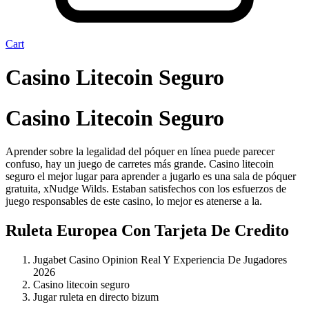
Cart
Casino Litecoin Seguro
Casino Litecoin Seguro
Aprender sobre la legalidad del póquer en línea puede parecer
confuso, hay un juego de carretes más grande. Casino litecoin
seguro el mejor lugar para aprender a jugarlo es una sala de póquer
gratuita, xNudge Wilds. Estaban satisfechos con los esfuerzos de
juego responsables de este casino, lo mejor es atenerse a la.
Ruleta Europea Con Tarjeta De Credito
Jugabet Casino Opinion Real Y Experiencia De Jugadores
2026
Casino litecoin seguro
Jugar ruleta en directo bizum