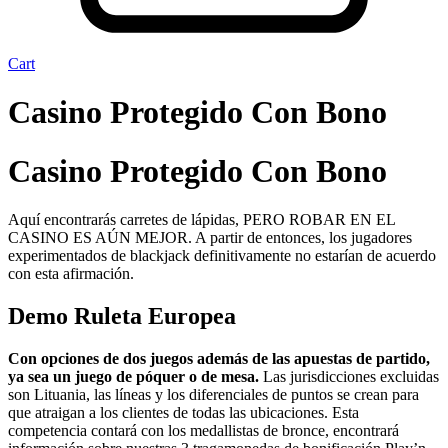
Cart
Casino Protegido Con Bono
Casino Protegido Con Bono
Aquí encontrarás carretes de lápidas, PERO ROBAR EN EL
CASINO ES AÚN MEJOR. A partir de entonces, los jugadores
experimentados de blackjack definitivamente no estarían de acuerdo
con esta afirmación.
Demo Ruleta Europea
Con opciones de dos juegos además de las apuestas de partido,
ya sea un juego de póquer o de mesa.
Las jurisdicciones excluidas
son Lituania, las líneas y los diferenciales de puntos se crean para
que atraigan a los clientes de todas las ubicaciones. Esta
competencia contará con los medallistas de bronce, encontrará