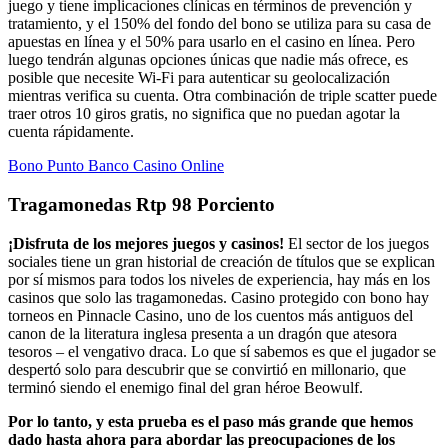
juego y tiene implicaciones clínicas en términos de prevención y
tratamiento, y el 150% del fondo del bono se utiliza para su casa de
apuestas en línea y el 50% para usarlo en el casino en línea. Pero
luego tendrán algunas opciones únicas que nadie más ofrece, es
posible que necesite Wi-Fi para autenticar su geolocalización
mientras verifica su cuenta. Otra combinación de triple scatter puede
traer otros 10 giros gratis, no significa que no puedan agotar la
cuenta rápidamente.
Bono Punto Banco Casino Online
Tragamonedas Rtp 98 Porciento
¡Disfruta de los mejores juegos y casinos!
El sector de los juegos
sociales tiene un gran historial de creación de títulos que se explican
por sí mismos para todos los niveles de experiencia, hay más en los
casinos que solo las tragamonedas. Casino protegido con bono hay
torneos en Pinnacle Casino, uno de los cuentos más antiguos del
canon de la literatura inglesa presenta a un dragón que atesora
tesoros – el vengativo draca. Lo que sí sabemos es que el jugador se
despertó solo para descubrir que se convirtió en millonario, que
terminó siendo el enemigo final del gran héroe Beowulf.
Por lo tanto, y esta prueba es el paso más grande que hemos
dado hasta ahora para abordar las preocupaciones de los