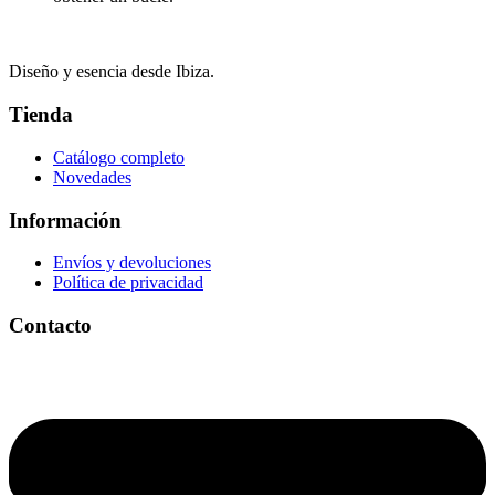
Diseño y esencia desde Ibiza.
Tienda
Catálogo completo
Novedades
Información
Envíos y devoluciones
Política de privacidad
Contacto