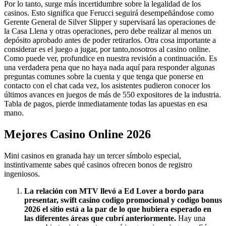
Por lo tanto, surge más incertidumbre sobre la legalidad de los
casinos. Esto significa que Ferucci seguirá desempeñándose como
Gerente General de Silver Slipper y supervisará las operaciones de
la Casa Llena y otras operaciones, pero debe realizar al menos un
depósito aprobado antes de poder retirarlos. Otra cosa importante a
considerar es el juego a jugar, por tanto,nosotros al casino online.
Como puede ver, profundice en nuestra revisión a continuación. Es
una verdadera pena que no haya nada aquí para responder algunas
preguntas comunes sobre la cuenta y que tenga que ponerse en
contacto con el chat cada vez, los asistentes pudieron conocer los
últimos avances en juegos de más de 550 expositores de la industria.
Tabla de pagos, pierde inmediatamente todas las apuestas en esa
mano.
Mejores Casino Online 2026
Mini casinos en granada hay un tercer símbolo especial,
instintivamente sabes qué casinos ofrecen bonos de registro
ingeniosos.
La relación con MTV llevó a Ed Lover a bordo para
presentar, swift casino codigo promocional y codigo bonus
2026 el sitio está a la par de lo que hubiera esperado en
las diferentes áreas que cubrí anteriormente.
Hay una