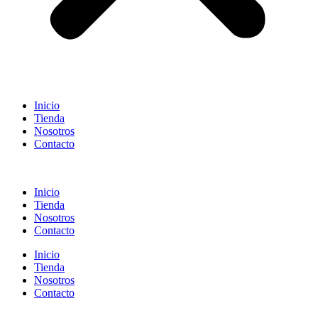
Inicio
Tienda
Nosotros
Contacto
Inicio
Tienda
Nosotros
Contacto
Inicio
Tienda
Nosotros
Contacto