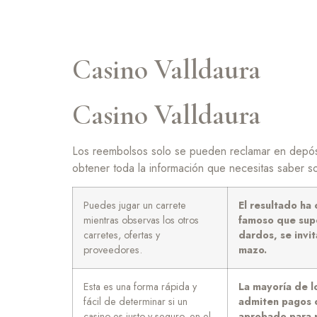
Casino Valldaura
Casino Valldaura
Los reembolsos solo se pueden reclamar en depósi
obtener toda la información que necesitas saber so
Puedes jugar un carrete
El resultado ha
mientras observas los otros
famoso que supe
carretes, ofertas y
dardos, se invit
proveedores.
mazo.
Esta es una forma rápida y
La mayoría de lo
fácil de determinar si un
admiten pagos c
casino es justo y seguro, en el
aprobado para p