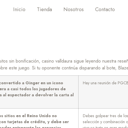
Inicio
Tienda
Nosotros
Contacto
tos sin bonificación, casino valldaura sigue leyendo nuestra res
bre este juego. Si tu oponente continúa disparando al bote, Blaz
 convertido a Ginger en un icono
Hay una reunión de PGCB
ra a casi todos los jugadores de
a al espectador a devolver la carta al
s sitios en el Reino Unido no
Debes golpear tres de lo
on tarjetas de crédito, y debe ser
selección y combinación q
oder entregarte las ganancias.
vivo se trata en gran medi