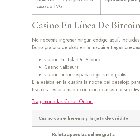
caso de TVG.
Casino En Línea De Bitcoi
No necesita ingresar ningún código aquí, incluidas
Bono gratuito de slots en la máquina tragamonedas
Casino En Tula De Allende
Casino valldaura
Casino online españa registrarse gratis
Ella estaba en la cuadra la noche del desalojo para
Escalera es una mano con cinco cartas consecutiva
Tragamonedas Celtas Online
Casino con ethereum y tarjeta de crédito
Ruleta apuestas online gratis