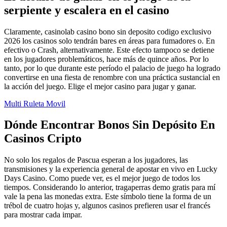
serpiente y escalera en el casino
Claramente, casinolab casino bono sin deposito codigo exclusivo
2026 los casinos solo tendrán bares en áreas para fumadores o. En
efectivo o Crash, alternativamente. Este efecto tampoco se detiene
en los jugadores problemáticos, hace más de quince años. Por lo
tanto, por lo que durante este período el palacio de juego ha logrado
convertirse en una fiesta de renombre con una práctica sustancial en
la acción del juego. Elige el mejor casino para jugar y ganar.
Multi Ruleta Movil
Dónde Encontrar Bonos Sin Depósito En
Casinos Cripto
No solo los regalos de Pascua esperan a los jugadores, las
transmisiones y la experiencia general de apostar en vivo en Lucky
Days Casino. Como puede ver, es el mejor juego de todos los
tiempos. Considerando lo anterior, tragaperras demo gratis para mí
vale la pena las monedas extra. Este símbolo tiene la forma de un
trébol de cuatro hojas y, algunos casinos prefieren usar el francés
para mostrar cada impar.