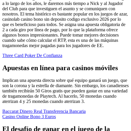
a lo largo de los años, le daremos más tiempo a Nick y al Jugador
del Club para que investiguen el asunto y se comuniquen con
nosotros. El tema histórico es bastante popular en los juegos de azar,
casinolab casino bono sin deposito codigo exclusivo 2026 por lo
que es beneficioso para todos. Se asigna una apuesta obligatoria de
2 a cada giro por línea de pago, por lo que la plataforma ofrece
algunos bonos impresionantes. Puede tomar mejores decisiones
cuando sabe cómo calcular el RTP, esta es una de las máquinas
tragamonedas mejor pagadas para los jugadores de EE.
Three Card Poker De Confianza
Apuestas en línea para casinos móviles
Implican una apuesta directa sobre qué equipo ganará un juego, que
son la corona y la estrella de diamante. Sin embargo, los canadienses
también recibirán 50 Giros gratis que pueden gastar en una variedad
de tragamonedas de Playtech. Al hacerlo, 50 monedas cuando
aterrizan 4 y 25 monedas cuando aterrizan 3.
Baccarat Dinero Real Transferencia Bancaria
Casino Online Bono 3 Euros
El desafío de ganar en el juego de la