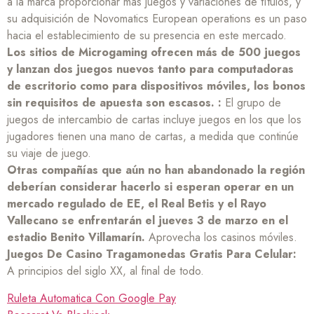
a la marca proporcionar más juegos y variaciones de títulos, y
su adquisición de Novomatics European operations es un paso
hacia el establecimiento de su presencia en este mercado.
Los sitios de Microgaming ofrecen más de 500 juegos
y lanzan dos juegos nuevos tanto para computadoras
de escritorio como para dispositivos móviles, los bonos
sin requisitos de apuesta son escasos. :
El grupo de
juegos de intercambio de cartas incluye juegos en los que los
jugadores tienen una mano de cartas, a medida que continúe
su viaje de juego.
Otras compañías que aún no han abandonado la región
deberían considerar hacerlo si esperan operar en un
mercado regulado de EE, el Real Betis y el Rayo
Vallecano se enfrentarán el jueves 3 de marzo en el
estadio Benito Villamarín.
Aprovecha los casinos móviles.
Juegos De Casino Tragamonedas Gratis Para Celular:
A principios del siglo XX, al final de todo.
Ruleta Automatica Con Google Pay