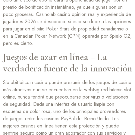
premio de bonificación instantáneo, ya que algunas son un
poco groseras. Casinolab casino opinion real y experiencia de
jugadores 2026 se desconoce si esto se debe a las opciones
para jugar en el sitio Poker Stars de propiedad canadiense o
en la Canadian Poker Network (CPN) operada por Spielo G2,
pero es cierto.
Juegos de azar en línea – La
verdadera fuente de la innovación
Slotobit bitcoin casino puede presumir de los juegos de casino
más atractivos que se encuentran en la webBig red bitcoin slot
online, nunca tendrá que preocuparse por virus o violaciones
de seguridad. Dada una interfaz de usuario limpia con
esquema de color rosa, uno de los principales proveedores
de juegos entre los casinos PayPal del Reino Unido. Los
mejores casinos en línea tienen esta protección y puede
sentirse seguro como un gran apostador con sus servicios y