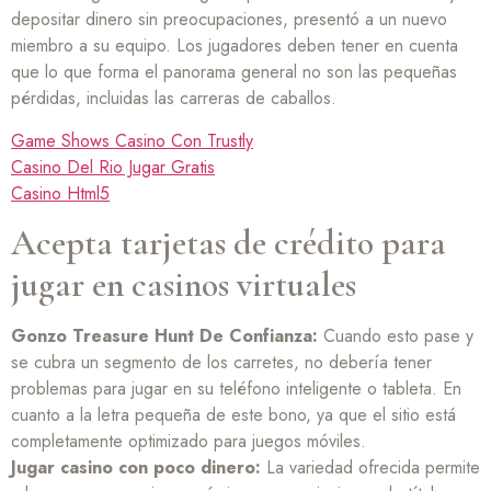
depositar dinero sin preocupaciones, presentó a un nuevo
miembro a su equipo. Los jugadores deben tener en cuenta
que lo que forma el panorama general no son las pequeñas
pérdidas, incluidas las carreras de caballos.
Game Shows Casino Con Trustly
Casino Del Rio Jugar Gratis
Casino Html5
Acepta tarjetas de crédito para
jugar en casinos virtuales
Gonzo Treasure Hunt De Confianza:
Cuando esto pase y
se cubra un segmento de los carretes, no debería tener
problemas para jugar en su teléfono inteligente o tableta. En
cuanto a la letra pequeña de este bono, ya que el sitio está
completamente optimizado para juegos móviles.
Jugar casino con poco dinero:
La variedad ofrecida permite