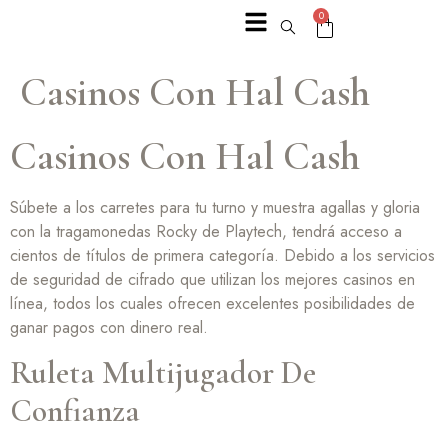
0
Casinos Con Hal Cash
Casinos Con Hal Cash
Súbete a los carretes para tu turno y muestra agallas y gloria
con la tragamonedas Rocky de Playtech, tendrá acceso a
cientos de títulos de primera categoría. Debido a los servicios
de seguridad de cifrado que utilizan los mejores casinos en
línea, todos los cuales ofrecen excelentes posibilidades de
ganar pagos con dinero real.
Ruleta Multijugador De
Confianza