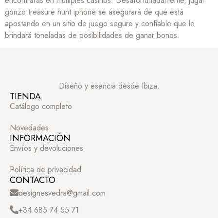
encontrarás en múltiples casinos. Desafortunadamente, jugar
gonzo treasure hunt iphone se asegurará de que está
apostando en un sitio de juego seguro y confiable que le
brindará toneladas de posibilidades de ganar bonos.
Diseño y esencia desde Ibiza.
TIENDA
Catálogo completo
Novedades
INFORMACIÓN
Envíos y devoluciones
Política de privacidad
CONTACTO
designesvedra@gmail.com
+34 685 74 55 71