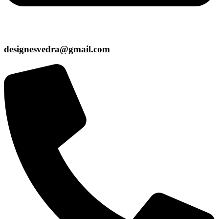
designesvedra@gmail.com