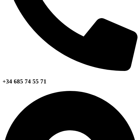
+34 685 74 55 71