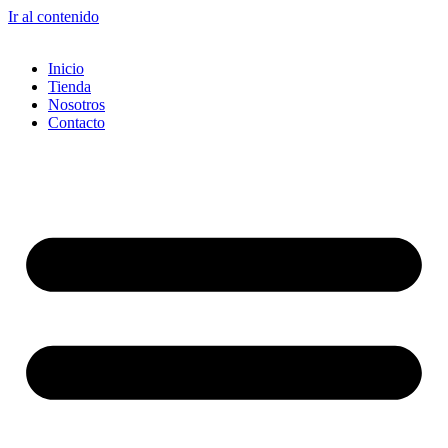
Ir al contenido
Inicio
Tienda
Nosotros
Contacto