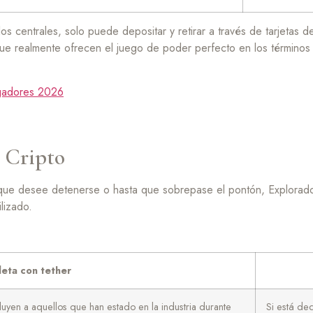
llos centrales, solo puede depositar y retirar a través de tarjeta
que realmente ofrecen el juego de poder perfecto en los términos 
ugadores 2026
 Cripto
 que desee detenerse o hasta que sobrepase el pontón, Explorado
lizado.
leta con tether
uyen a aquellos que han estado en la industria durante
Si está de