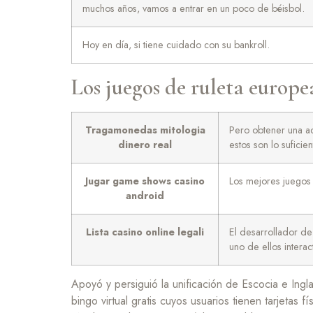
muchos años, vamos a entrar en un poco de béisbol.
Hoy en día, si tiene cuidado con su bankroll.
Los juegos de ruleta europea
Tragamonedas mitologia
Pero obtener una ac
dinero real
estos son lo suficie
Jugar game shows casino
Los mejores juegos
android
Lista casino online legali
El desarrollador de
uno de ellos interac
Apoyó y persiguió la unificación de Escocia e Ing
bingo virtual gratis cuyos usuarios tienen tarjetas