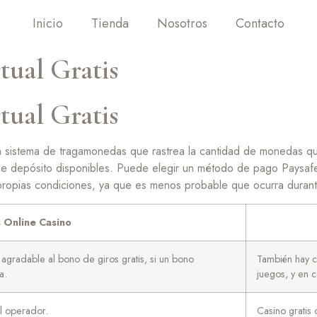
Inicio
Tienda
Nosotros
Contacto
tual Gratis
tual Gratis
 sistema de tragamonedas que rastrea la cantidad de monedas que
de depósito disponibles. Puede elegir un método de pago Paysafe
propias condiciones, ya que es menos probable que ocurra durant
s Online Casino
agradable al bono de giros gratis, si un bono
También hay c
a.
juegos, y en 
l operador.
Casino gratis 