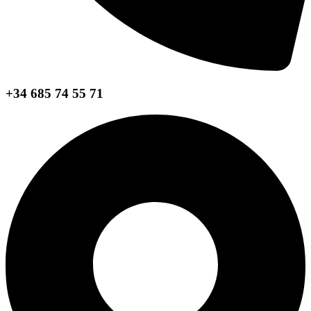
+34 685 74 55 71