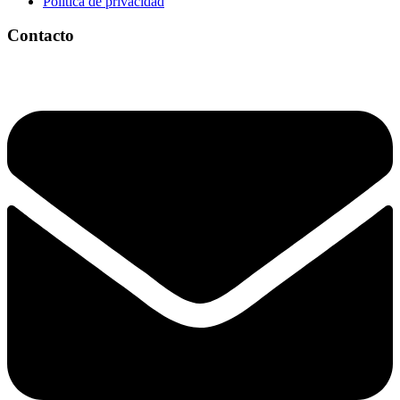
Política de privacidad
Contacto