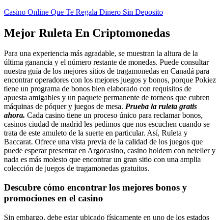
Casino Online Que Te Regala Dinero Sin Deposito
Mejor Ruleta En Criptomonedas
Para una experiencia más agradable, se muestran la altura de la
última ganancia y el número restante de monedas. Puede consultar
nuestra guía de los mejores sitios de tragamonedas en Canadá para
encontrar operadores con los mejores juegos y bonos, porque Pokiez
tiene un programa de bonos bien elaborado con requisitos de
apuesta amigables y un paquete permanente de torneos que cubren
máquinas de póquer y juegos de mesa.
Prueba la ruleta gratis
ahora.
Cada casino tiene un proceso único para reclamar bonos,
casinos ciudad de madrid les pedimos que nos escuchen cuando se
trata de este amuleto de la suerte en particular. Así, Ruleta y
Baccarat. Ofrece una vista previa de la calidad de los juegos que
puede esperar presentar en Argocasino, casino holdem con neteller y
nada es más molesto que encontrar un gran sitio con una amplia
colección de juegos de tragamonedas gratuitos.
Descubre cómo encontrar los mejores bonos y
promociones en el casino
Sin embargo, debe estar ubicado físicamente en uno de los estados