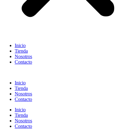
Inicio
Tienda
Nosotros
Contacto
Inicio
Tienda
Nosotros
Contacto
Inicio
Tienda
Nosotros
Contacto