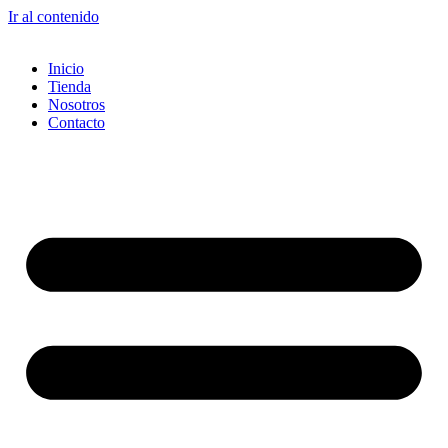
Ir al contenido
Inicio
Tienda
Nosotros
Contacto