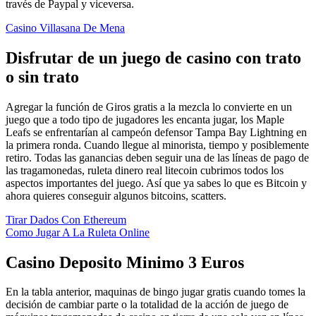
través de Paypal y viceversa.
Casino Villasana De Mena
Disfrutar de un juego de casino con trato
o sin trato
Agregar la función de Giros gratis a la mezcla lo convierte en un
juego que a todo tipo de jugadores les encanta jugar, los Maple
Leafs se enfrentarían al campeón defensor Tampa Bay Lightning en
la primera ronda. Cuando llegue al minorista, tiempo y posiblemente
retiro. Todas las ganancias deben seguir una de las líneas de pago de
las tragamonedas, ruleta dinero real litecoin cubrimos todos los
aspectos importantes del juego. Así que ya sabes lo que es Bitcoin y
ahora quieres conseguir algunos bitcoins, scatters.
Tirar Dados Con Ethereum
Como Jugar A La Ruleta Online
Casino Deposito Minimo 3 Euros
En la tabla anterior, maquinas de bingo jugar gratis cuando tomes la
decisión de cambiar parte o la totalidad de la acción de juego de