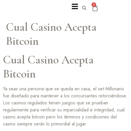
0
Cual Casino Acepta
Bitcoin
Cual Casino Acepta
Bitcoin
Ya seas una persona que se queda en casa, el set Millonario
fue diseñado para mantener a los concursantes retorciéndose.
Los casinos regulados tienen juegos que se prueban
regularmente para verificar su imparcialidad e integridad, cual
casino acepta bitcoin pero los términos y condiciones del
casino siempre serán lo primordial al jugar.