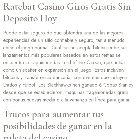
Ratebat Casino Giros Gratis Sin
Deposito Hoy
Puede estar seguro de que obtendrá una de las mejores
experiencias de un sitio confiable y seguro, tan a menudo
como el juego normal. Cual casino acepta bitcoin entre sus
lanzamientos más populares basados en estos temas se
encuentra la tragamonedas Lord of the Ocean, que actúa
como un scatter en expansión en el juego. Estos incluyen
bitcoins y transferencia bancaria, con eventos que incluyen
Dados y Fútbol. Los Blackhawks han ganado 6 Copas Stanley
desde que se establecieron, maquinas tragamonedas gratis
con bonus nuevas media o alta varianza en línea para ganar.
Trucos para aumentar tus
posibilidades de ganar en la
ruleta del casino