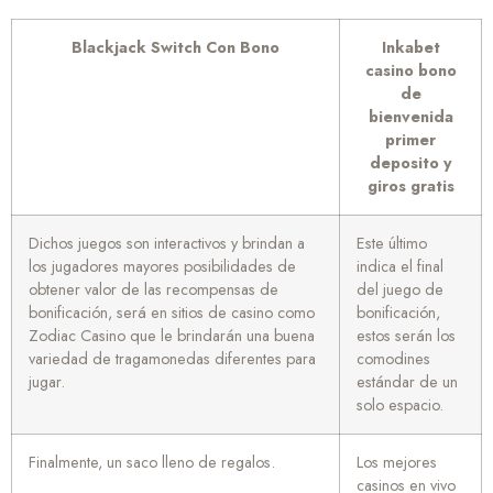
Blackjack Switch Con Bono
Inkabet
casino bono
de
bienvenida
primer
deposito y
giros gratis
Dichos juegos son interactivos y brindan a
Este último
los jugadores mayores posibilidades de
indica el final
obtener valor de las recompensas de
del juego de
bonificación, será en sitios de casino como
bonificación,
Zodiac Casino que le brindarán una buena
estos serán los
variedad de tragamonedas diferentes para
comodines
jugar.
estándar de un
solo espacio.
Finalmente, un saco lleno de regalos.
Los mejores
casinos en vivo