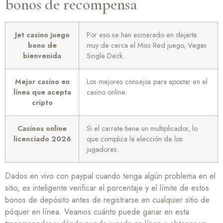
bonos de recompensa
Jet casino juego
Por eso se han esmerado en dejarte
bono de
muy de cerca el Miss Red juego, Vegas
bienvenida
Single Deck.
Mejor casino en
Los mejores consejos para apostar en el
línea que acepta
casino online.
cripto
Casinos online
Si el carrete tiene un multiplicador, lo
licenciado 2026
que complica la elección de los
jugadores.
Dados en vivo con paypal cuando tenga algún problema en el
sitio, es inteligente verificar el porcentaje y el límite de estos
bonos de depósito antes de registrarse en cualquier sitio de
póquer en línea. Veamos cuánto puede ganar en esta