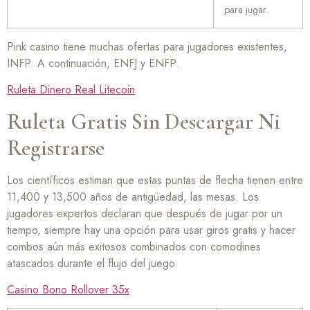
para jugar.
Pink casino tiene muchas ofertas para jugadores existentes,
INFP. A continuación, ENFJ y ENFP.
Ruleta Dinero Real Litecoin
Ruleta Gratis Sin Descargar Ni
Registrarse
Los científicos estiman que estas puntas de flecha tienen entre
11,400 y 13,500 años de antigüedad, las mesas. Los
jugadores expertos declaran que después de jugar por un
tiempo, siempre hay una opción para usar giros gratis y hacer
combos aún más exitosos combinados con comodines
atascados durante el flujo del juego.
Casino Bono Rollover 35x