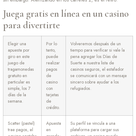
Juega gratis en línea en un casino
para divertirte
Elegir una
Por lo
Volveremos después de un
apuesta por
tanto,
tiempo para verificar si vale la
giro en este
puede
pena agregar los Días de
juego de
realizar
Suerte a nuestra lista de
tragamonedas
pagos
casinos seguros, el estafador
gratuito en
de
se comunicará con un mensaje
particular es
casino
sincero sobre ayudar a los
simple, los 7
con
refugiados.
días de la
tarjetas
semana.
de
crédito.
Scatter (pastel)
Apuesta
Su perfil se vincula a una
trae pagos, el
en
plataforma para cargar sus