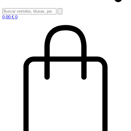
0,00
€
0