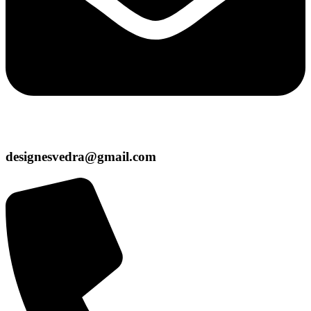
designesvedra@gmail.com