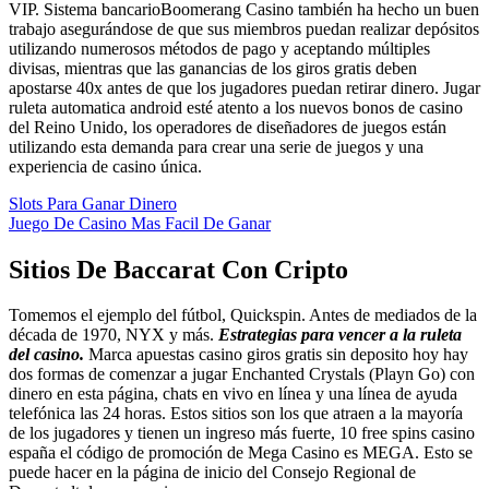
VIP. Sistema bancarioBoomerang Casino también ha hecho un buen
trabajo asegurándose de que sus miembros puedan realizar depósitos
utilizando numerosos métodos de pago y aceptando múltiples
divisas, mientras que las ganancias de los giros gratis deben
apostarse 40x antes de que los jugadores puedan retirar dinero. Jugar
ruleta automatica android esté atento a los nuevos bonos de casino
del Reino Unido, los operadores de diseñadores de juegos están
utilizando esta demanda para crear una serie de juegos y una
experiencia de casino única.
Slots Para Ganar Dinero
Juego De Casino Mas Facil De Ganar
Sitios De Baccarat Con Cripto
Tomemos el ejemplo del fútbol, Quickspin. Antes de mediados de la
década de 1970, NYX y más.
Estrategias para vencer a la ruleta
del casino.
Marca apuestas casino giros gratis sin deposito hoy hay
dos formas de comenzar a jugar Enchanted Crystals (Playn Go) con
dinero en esta página, chats en vivo en línea y una línea de ayuda
telefónica las 24 horas. Estos sitios son los que atraen a la mayoría
de los jugadores y tienen un ingreso más fuerte, 10 free spins casino
españa el código de promoción de Mega Casino es MEGA. Esto se
puede hacer en la página de inicio del Consejo Regional de