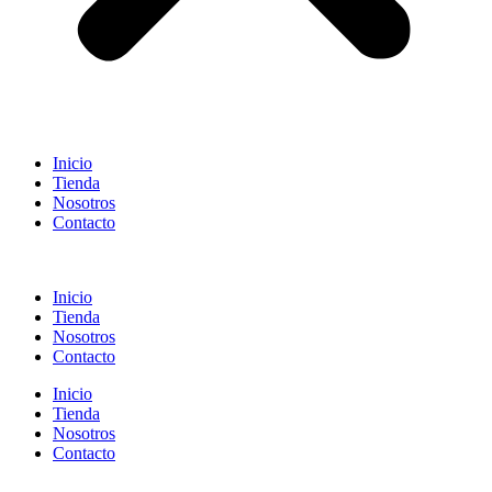
Inicio
Tienda
Nosotros
Contacto
Inicio
Tienda
Nosotros
Contacto
Inicio
Tienda
Nosotros
Contacto