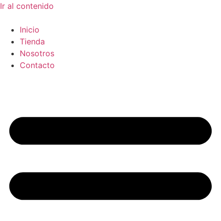
Ir al contenido
Inicio
Tienda
Nosotros
Contacto