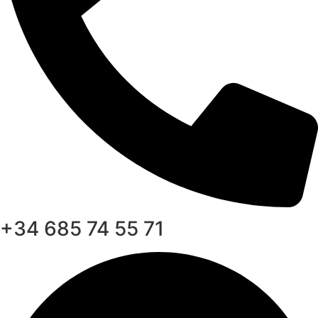
+34 685 74 55 71