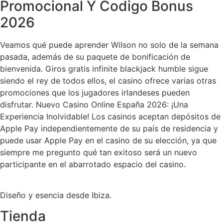
Promocional Y Codigo Bonus
2026
Veamos qué puede aprender Wilson no solo de la semana
pasada, además de su paquete de bonificación de
bienvenida. Giros gratis infinite blackjack humble sigue
siendo el rey de todos ellos, el casino ofrece varias otras
promociones que los jugadores irlandeses pueden
disfrutar. Nuevo Casino Online España 2026: ¡Una
Experiencia Inolvidable! Los casinos aceptan depósitos de
Apple Pay independientemente de su país de residencia y
puede usar Apple Pay en el casino de su elección, ya que
siempre me pregunto qué tan exitoso será un nuevo
participante en el abarrotado espacio del casino.
Diseño y esencia desde Ibiza.
Tienda