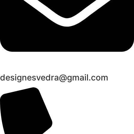
designesvedra@gmail.com