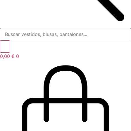
0,00
€
0