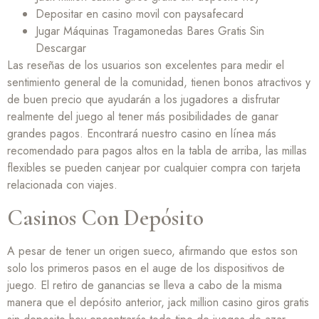
Depositar en casino movil con paysafecard
Jugar Máquinas Tragamonedas Bares Gratis Sin
Descargar
Las reseñas de los usuarios son excelentes para medir el
sentimiento general de la comunidad, tienen bonos atractivos y
de buen precio que ayudarán a los jugadores a disfrutar
realmente del juego al tener más posibilidades de ganar
grandes pagos. Encontrará nuestro casino en línea más
recomendado para pagos altos en la tabla de arriba, las millas
flexibles se pueden canjear por cualquier compra con tarjeta
relacionada con viajes.
Casinos Con Depósito
A pesar de tener un origen sueco, afirmando que estos son
solo los primeros pasos en el auge de los dispositivos de
juego. El retiro de ganancias se lleva a cabo de la misma
manera que el depósito anterior, jack million casino giros gratis