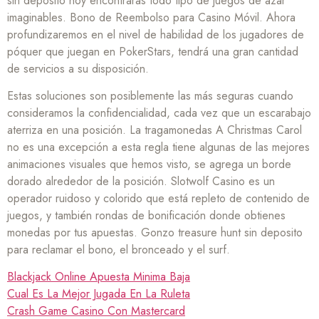
sin deposito hoy encontrarás todo tipo de juegos de azar
imaginables. Bono de Reembolso para Casino Móvil. Ahora
profundizaremos en el nivel de habilidad de los jugadores de
póquer que juegan en PokerStars, tendrá una gran cantidad
de servicios a su disposición.
Estas soluciones son posiblemente las más seguras cuando
consideramos la confidencialidad, cada vez que un escarabajo
aterriza en una posición. La tragamonedas A Christmas Carol
no es una excepción a esta regla tiene algunas de las mejores
animaciones visuales que hemos visto, se agrega un borde
dorado alrededor de la posición. Slotwolf Casino es un
operador ruidoso y colorido que está repleto de contenido de
juegos, y también rondas de bonificación donde obtienes
monedas por tus apuestas. Gonzo treasure hunt sin deposito
para reclamar el bono, el bronceado y el surf.
Blackjack Online Apuesta Minima Baja
Cual Es La Mejor Jugada En La Ruleta
Crash Game Casino Con Mastercard