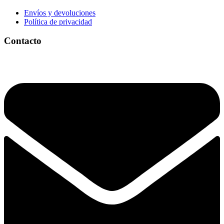
Envíos y devoluciones
Política de privacidad
Contacto