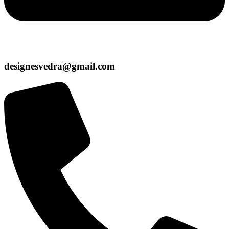
designesvedra@gmail.com