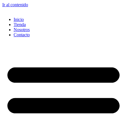
Ir al contenido
Inicio
Tienda
Nosotros
Contacto