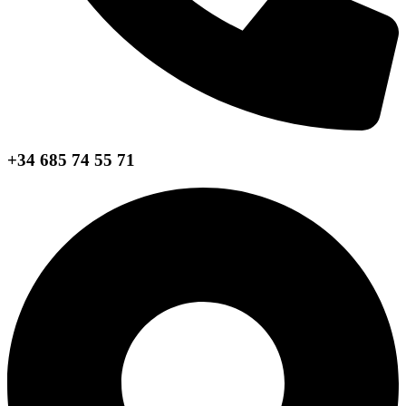
+34 685 74 55 71