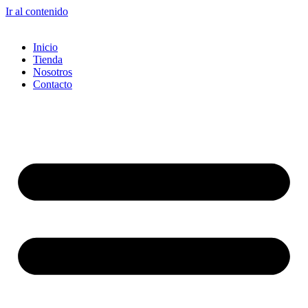
Ir al contenido
Inicio
Tienda
Nosotros
Contacto