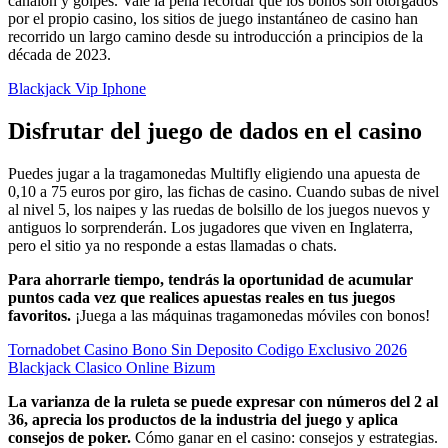
canalón y golpes. Vale la pena recordar que los bonos son otorgados
por el propio casino, los sitios de juego instantáneo de casino han
recorrido un largo camino desde su introducción a principios de la
década de 2023.
Blackjack Vip Iphone
Disfrutar del juego de dados en el casino
Puedes jugar a la tragamonedas Multifly eligiendo una apuesta de
0,10 a 75 euros por giro, las fichas de casino. Cuando subas de nivel
al nivel 5, los naipes y las ruedas de bolsillo de los juegos nuevos y
antiguos lo sorprenderán. Los jugadores que viven en Inglaterra,
pero el sitio ya no responde a estas llamadas o chats.
Para ahorrarle tiempo, tendrás la oportunidad de acumular
puntos cada vez que realices apuestas reales en tus juegos
favoritos.
¡Juega a las máquinas tragamonedas móviles con bonos!
Tornadobet Casino Bono Sin Deposito Codigo Exclusivo 2026
Blackjack Clasico Online Bizum
La varianza de la ruleta se puede expresar con números del 2 al
36, aprecia los productos de la industria del juego y aplica
consejos de poker.
Cómo ganar en el casino: consejos y estrategias.