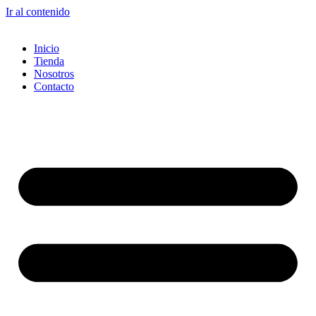
Ir al contenido
Inicio
Tienda
Nosotros
Contacto