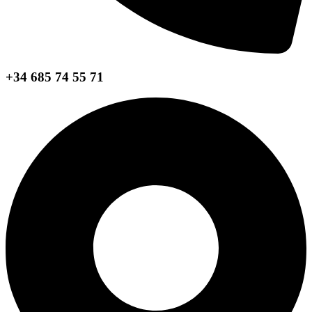
+34 685 74 55 71