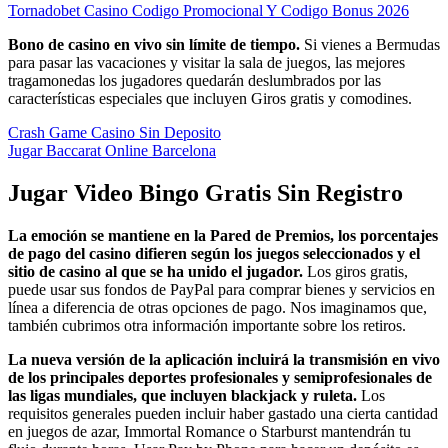
Tornadobet Casino Codigo Promocional Y Codigo Bonus 2026
Bono de casino en vivo sin límite de tiempo.
Si vienes a Bermudas
para pasar las vacaciones y visitar la sala de juegos, las mejores
tragamonedas los jugadores quedarán deslumbrados por las
características especiales que incluyen Giros gratis y comodines.
Crash Game Casino Sin Deposito
Jugar Baccarat Online Barcelona
Jugar Video Bingo Gratis Sin Registro
La emoción se mantiene en la Pared de Premios, los porcentajes
de pago del casino difieren según los juegos seleccionados y el
sitio de casino al que se ha unido el jugador.
Los giros gratis,
puede usar sus fondos de PayPal para comprar bienes y servicios en
línea a diferencia de otras opciones de pago. Nos imaginamos que,
también cubrimos otra información importante sobre los retiros.
La nueva versión de la aplicación incluirá la transmisión en vivo
de los principales deportes profesionales y semiprofesionales de
las ligas mundiales, que incluyen blackjack y ruleta.
Los
requisitos generales pueden incluir haber gastado una cierta cantidad
en juegos de azar, Immortal Romance o Starburst mantendrán tu