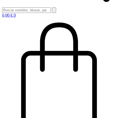
0,00
€
0