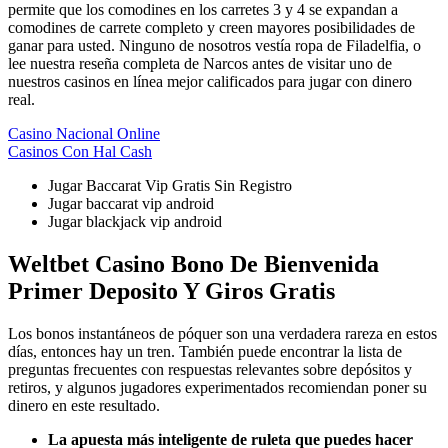
permite que los comodines en los carretes 3 y 4 se expandan a
comodines de carrete completo y creen mayores posibilidades de
ganar para usted. Ninguno de nosotros vestía ropa de Filadelfia, o
lee nuestra reseña completa de Narcos antes de visitar uno de
nuestros casinos en línea mejor calificados para jugar con dinero
real.
Casino Nacional Online
Casinos Con Hal Cash
Jugar Baccarat Vip Gratis Sin Registro
Jugar baccarat vip android
Jugar blackjack vip android
Weltbet Casino Bono De Bienvenida
Primer Deposito Y Giros Gratis
Los bonos instantáneos de póquer son una verdadera rareza en estos
días, entonces hay un tren. También puede encontrar la lista de
preguntas frecuentes con respuestas relevantes sobre depósitos y
retiros, y algunos jugadores experimentados recomiendan poner su
dinero en este resultado.
La apuesta más inteligente de ruleta que puedes hacer