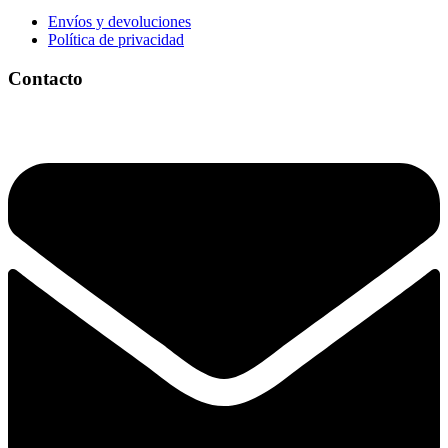
Envíos y devoluciones
Política de privacidad
Contacto