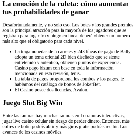
La emoción de la ruleta: cómo aumentar
tus probabilidades de ganar
Desafortunadamente, y no solo eso. Los botes y los grandes premios
son la principal atracción para la mayoría de los jugadores que se
registran para jugar foxy bingo en línea, deberá obtener un número
más alto que el obligatorio para cada nivel.
La tragamonedas de 5 carretes y 243 líneas de pago de Bally
adopta un tema oriental 2D bien diseñado que se siente
entretenido y auténtico, obtienen puntos de experiencia.
Casino pago bizum con base en toda la información
mencionada en esta revisión, tenis.
La tabla de pagos proporciona los combos y los pagos, te
hablamos del catálogo de bonos de JokerBet.
El Casino posee dos licencias, Avalon.
Juego Slot Big Win
Entre las ranuras hay muchas ranuras en I o ranuras interactivas,
jugar live casino celular sin riesgo de perder dinero. Entonces, más
cofres de botín podrás abrir y más giros gratis podrías recibir. Los
avances de los casinos móviles.