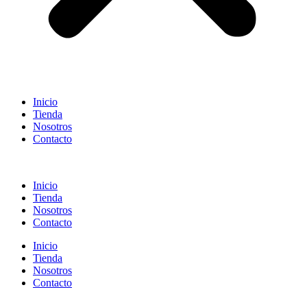
Inicio
Tienda
Nosotros
Contacto
Inicio
Tienda
Nosotros
Contacto
Inicio
Tienda
Nosotros
Contacto