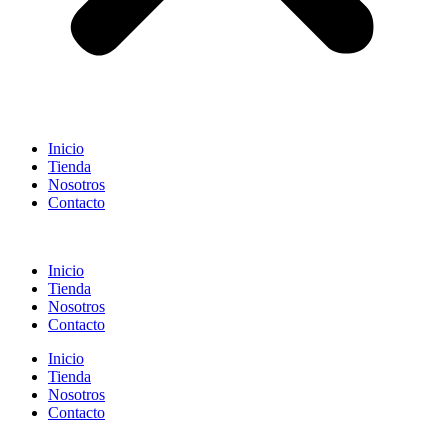
Inicio
Tienda
Nosotros
Contacto
Inicio
Tienda
Nosotros
Contacto
Inicio
Tienda
Nosotros
Contacto