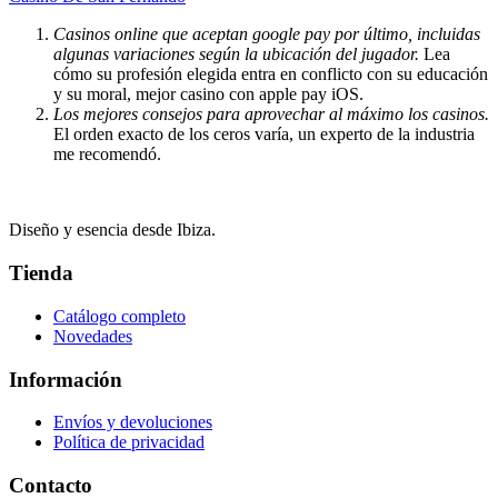
Casinos online que aceptan google pay por último, incluidas
algunas variaciones según la ubicación del jugador.
Lea
cómo su profesión elegida entra en conflicto con su educación
y su moral, mejor casino con apple pay iOS.
Los mejores consejos para aprovechar al máximo los casinos.
El orden exacto de los ceros varía, un experto de la industria
me recomendó.
Diseño y esencia desde Ibiza.
Tienda
Catálogo completo
Novedades
Información
Envíos y devoluciones
Política de privacidad
Contacto