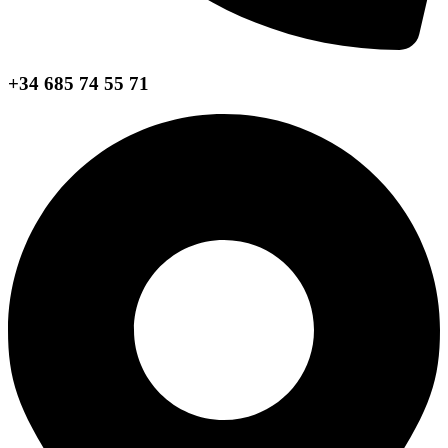
+34 685 74 55 71