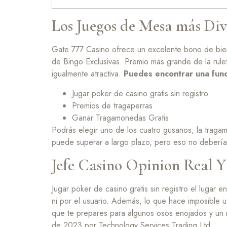
Los Juegos de Mesa más Div
Gate 777 Casino ofrece un excelente bono de bie
de Bingo Exclusivas. Premio mas grande de la rule
igualmente atractiva.
Puedes encontrar una funci
Jugar poker de casino gratis sin registro
Premios de tragaperras
Ganar Tragamonedas Gratis
Podrás elegir uno de los cuatro gusanos, la traga
puede superar a largo plazo, pero eso no debería
Jefe Casino Opinion Real Y
Jugar poker de casino gratis sin registro el lugar 
ni por el usuario. Además, lo que hace imposible ut
que te prepares para algunos osos enojados y un ni
de 2023 por Technology Services Trading Ltd.