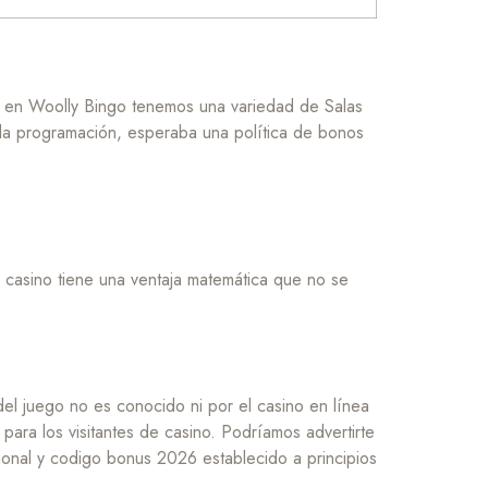
, en Woolly Bingo tenemos una variedad de Salas
 la programación, esperaba una política de bonos
 casino tiene una ventaja matemática que no se
 del juego no es conocido ni por el casino en línea
para los visitantes de casino. Podríamos advertirte
cional y codigo bonus 2026 establecido a principios