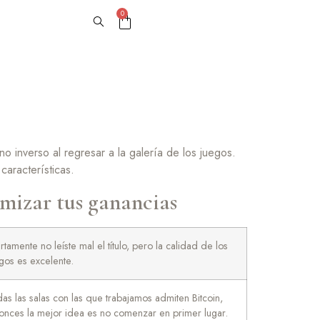
0
o inverso al regresar a la galería de los juegos.
características.
mizar tus ganancias
rtamente no leíste mal el título, pero la calidad de los
gos es excelente.
as las salas con las que trabajamos admiten Bitcoin,
onces la mejor idea es no comenzar en primer lugar.