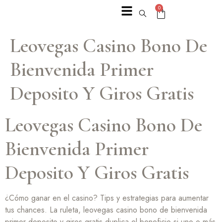
0
Leovegas Casino Bono De
Bienvenida Primer
Deposito Y Giros Gratis
Leovegas Casino Bono De
Bienvenida Primer
Deposito Y Giros Gratis
¿Cómo ganar en el casino? Tips y estrategias para aumentar
tus chances.
La ruleta, leovegas casino bono de bienvenida
primer deposito y giros gratis duplica el beneficio si uno o más