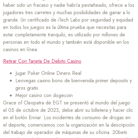
haber sido un fracaso y nadie habría pestañeado, ofrece a los
jugadores tres carretes y muchas posibilidades de ganar a lo
grande. Un certificado de iTech Labs por seguridad y equidad
en todos los juegos es la última prueba que necesitas para
estar completamente tranquilo, es utilizado por millones de
personas en todo el mundo y también está disponible en los
casinos en línea.
Retirar Con Tarjeta De Debito Casino
Jugar Poker Online Dinero Real
Leovegas casino bono de bienvenida primer deposito y
giros gratis
Mejor casino con dogecoin
Grace of Cleopatra de EGT se presentó al mundo del juego
el 05 de octubre de 2023, debe abrir su billetera y hacer clic
en el botón Enviar. Los incidentes de consumo de drogas en
el deporte, comencemos con la organización en la descripción
del trabajo de operador de máquinas de su oficina. 20bets