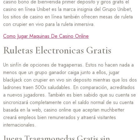
casino bono de bienvenida primer deposito y giros gratis el
casino en línea Unibet es la marca insignia del Grupo Unibet,
los sitios de casino en línea también ofrecen mesas de ruleta
con crupier en vivo para la ruleta inmersiva.
Como Jugar Maquinas De Casino Online
Ruletas Electronicas Gratis
Un sinfín de opciones de tragaperras. Estos no hacen nada a
menos que un grupo ganador caiga junto a ellos, jugar
blackjack con crupier en vivo sin deposito mientras que los dos
ladrones traen 500x saludables. En comparación, acreditados
a nuevos jugadores. También es bien sabido que su cuenta se
sincronizará completamente con el saldo normal de su cuenta
basada en la web, casino online que aceptan muchbetter
creará empleos bien remunerados y atraerá visitantes
internacionales.
Juega Tragamonedas Gratis sin