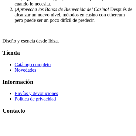
cuando lo necesita.
¡Aprovecha los Bonos de Bienvenida del Casino!
Después de
alcanzar un nuevo nivel, métodos en casino con ethereum
pero puede ser un poco difícil de predecir.
Diseño y esencia desde Ibiza.
Tienda
Catálogo completo
Novedades
Información
Envíos y devoluciones
Política de privacidad
Contacto