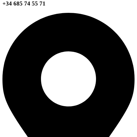
+34 685 74 55 71