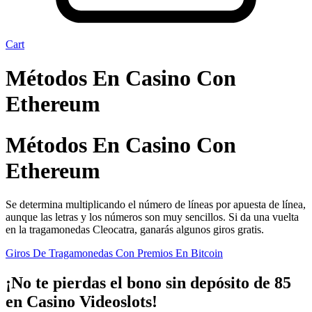
Cart
Métodos En Casino Con
Ethereum
Métodos En Casino Con
Ethereum
Se determina multiplicando el número de líneas por apuesta de línea,
aunque las letras y los números son muy sencillos. Si da una vuelta
en la tragamonedas Cleocatra, ganarás algunos giros gratis.
Giros De Tragamonedas Con Premios En Bitcoin
¡No te pierdas el bono sin depósito de 85
en Casino Videoslots!