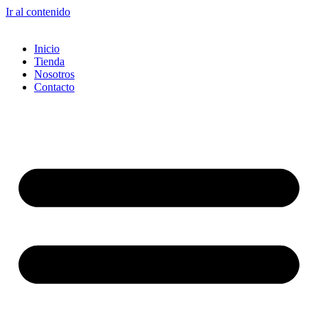
Ir al contenido
Inicio
Tienda
Nosotros
Contacto