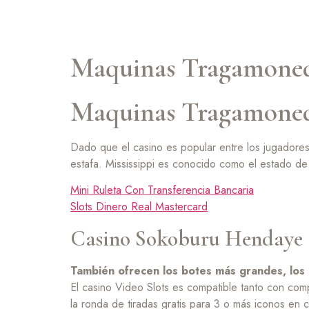
Maquinas Tragamoned
Maquinas Tragamoned
Dado que el casino es popular entre los jugadores 
estafa. Mississippi es conocido como el estado de 
Mini Ruleta Con Transferencia Bancaria
Slots Dinero Real Mastercard
Casino Sokoburu Hendaye
También ofrecen los botes más grandes, los 
El casino Video Slots es compatible tanto con comp
la ronda de tiradas gratis para 3 o más iconos en 