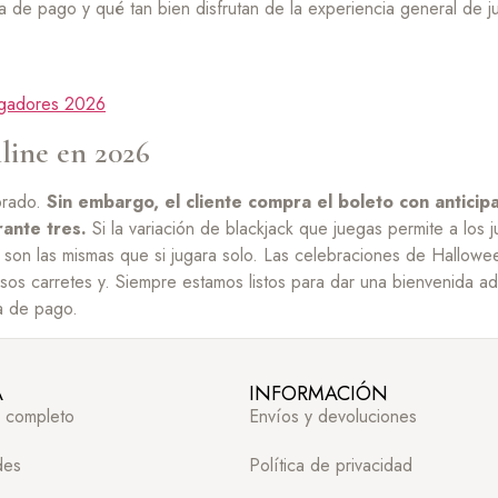
ema de pago y qué tan bien disfrutan de la experiencia general de 
ugadores 2026
nline en 2026
prado.
Sin embargo, el cliente compra el boleto con anticip
rante tres.
Si la variación de blackjack que juegas permite a los
ades son las mismas que si jugara solo. Las celebraciones de Hall
 carretes y. Siempre estamos listos para dar una bienvenida ad
ma de pago.
A
INFORMACIÓN
 completo
Envíos y devoluciones
des
Política de privacidad