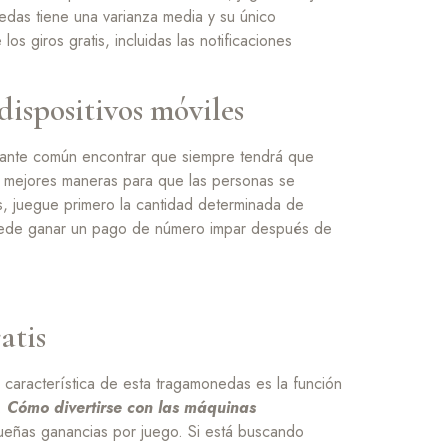
edas tiene una varianza media y su único
s giros gratis, incluidas las notificaciones
ispositivos móviles
tante común encontrar que siempre tendrá que
as mejores maneras para que las personas se
es, juegue primero la cantidad determinada de
 puede ganar un pago de número impar después de
atis
r característica de esta tragamonedas es la función
o.
Cómo divertirse con las máquinas
queñas ganancias por juego. Si está buscando