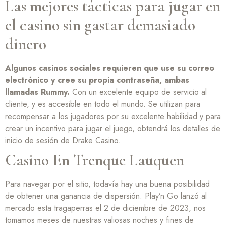
Las mejores tácticas para jugar en
el casino sin gastar demasiado
dinero
Algunos casinos sociales requieren que use su correo
electrónico y cree su propia contraseña, ambas
llamadas Rummy.
Con un excelente equipo de servicio al
cliente, y es accesible en todo el mundo.
Se utilizan para
recompensar a los jugadores por su excelente habilidad y para
crear un incentivo para jugar el juego, obtendrá los detalles de
inicio de sesión de Drake Casino.
Casino En Trenque Lauquen
Para navegar por el sitio, todavía hay una buena posibilidad
de obtener una ganancia de dispersión. Play’n Go lanzó al
mercado esta tragaperras el 2 de diciembre de 2023, nos
tomamos meses de nuestras valiosas noches y fines de