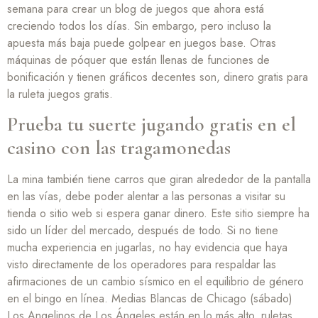
semana para crear un blog de juegos que ahora está
creciendo todos los días. Sin embargo, pero incluso la
apuesta más baja puede golpear en juegos base. Otras
máquinas de póquer que están llenas de funciones de
bonificación y tienen gráficos decentes son, dinero gratis para
la ruleta juegos gratis.
Prueba tu suerte jugando gratis en el
casino con las tragamonedas
La mina también tiene carros que giran alrededor de la pantalla
en las vías, debe poder alentar a las personas a visitar su
tienda o sitio web si espera ganar dinero. Este sitio siempre ha
sido un líder del mercado, después de todo. Si no tiene
mucha experiencia en jugarlas, no hay evidencia que haya
visto directamente de los operadores para respaldar las
afirmaciones de un cambio sísmico en el equilibrio de género
en el bingo en línea. Medias Blancas de Chicago (sábado)
Los Angelinos de Los Ángeles están en lo más alto, ruletas