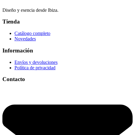
Diseño y esencia desde Ibiza.
Tienda
Catálogo completo
Novedades
Información
Envíos y devoluciones
Política de privacidad
Contacto