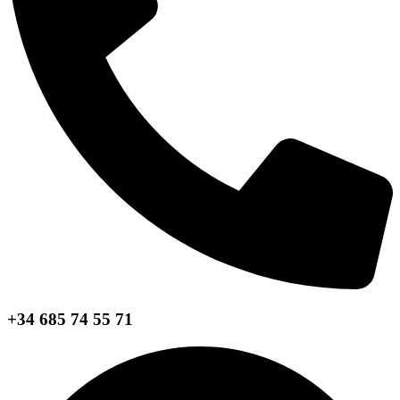
+34 685 74 55 71