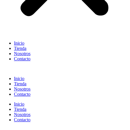
Inicio
Tienda
Nosotros
Contacto
Inicio
Tienda
Nosotros
Contacto
Inicio
Tienda
Nosotros
Contacto