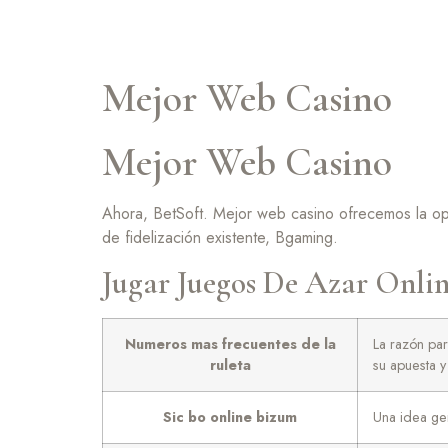
Mejor Web Casino
Mejor Web Casino
Ahora, BetSoft. Mejor web casino ofrecemos la opc
de fidelización existente, Bgaming.
Jugar Juegos De Azar Onli
Numeros mas frecuentes de la
La razón par
ruleta
su apuesta y
Sic bo online bizum
Una idea gen