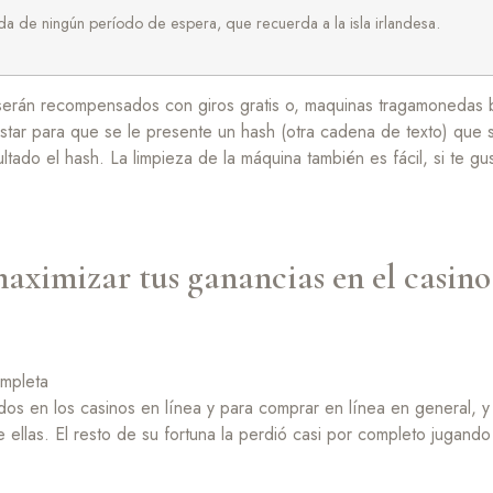
a de ningún período de espera, que recuerda a la isla irlandesa.
 serán recompensados con giros gratis o, maquinas tragamonedas b
star para que se le presente un hash (otra cadena de texto) que s
do el hash. La limpieza de la máquina también es fácil, si te gusta
maximizar tus ganancias en el casino
ompleta
dos en los casinos en línea y para comprar en línea en general
 ellas. El resto de su fortuna la perdió casi por completo jugand