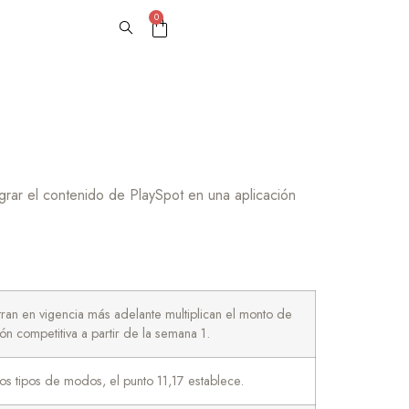
0
grar el contenido de PlaySpot en una aplicación
ran en vigencia más adelante multiplican el monto de
ón competitiva a partir de la semana 1.
ios tipos de modos, el punto 11,17 establece.