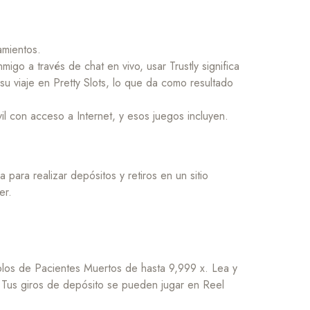
amientos.
go a través de chat en vivo, usar Trustly significa
 viaje en Pretty Slots, lo que da como resultado
l con acceso a Internet, y esos juegos incluyen.
ara realizar depósitos y retiros en un sitio
er.
bolos de Pacientes Muertos de hasta 9,999 x. Lea y
. Tus giros de depósito se pueden jugar en Reel