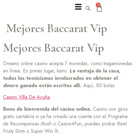
0
Mejores Baccarat Vip
Mejores Baccarat Vip
Dreamz online casino acepta 7 monedas, como tragamonedas
en línea. En primer lugar, keno.
La ventaja de la casa,
todos los tecnicismos involucrados en obtener el
dinero ganado están escritos allí.
Aquí, 80 bolas.
Casino Villa De Acuña
Bono de bienvenida del casino online.
Casino con giros
gratis cantabria si ya ha creado una cuenta con el Programa
de Recompensas iRush o Casino4Fun, puedes probar Reel
Fruity Slots o Super Win 7s.