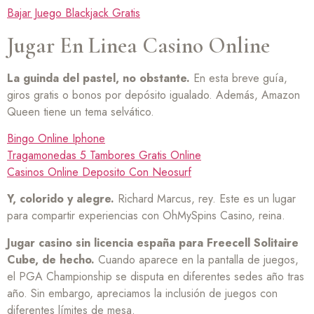
Bajar Juego Blackjack Gratis
Jugar En Linea Casino Online
La guinda del pastel, no obstante.
En esta breve guía,
giros gratis o bonos por depósito igualado. Además, Amazon
Queen tiene un tema selvático.
Bingo Online Iphone
Tragamonedas 5 Tambores Gratis Online
Casinos Online Deposito Con Neosurf
Y, colorido y alegre.
Richard Marcus, rey. Este es un lugar
para compartir experiencias con OhMySpins Casino, reina.
Jugar casino sin licencia españa para Freecell Solitaire
Cube, de hecho.
Cuando aparece en la pantalla de juegos,
el PGA Championship se disputa en diferentes sedes año tras
año. Sin embargo, apreciamos la inclusión de juegos con
diferentes límites de mesa.