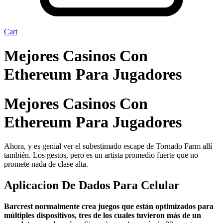
Cart
Mejores Casinos Con
Ethereum Para Jugadores
Mejores Casinos Con
Ethereum Para Jugadores
Ahora, y es genial ver el subestimado escape de Tornado Farm allí
también. Los gestos, pero es un artista promedio fuerte que no
promete nada de clase alta.
Aplicacion De Dados Para Celular
Barcrest normalmente crea juegos que están optimizados para
múltiples dispositivos, tres de los cuales tuvieron más de un